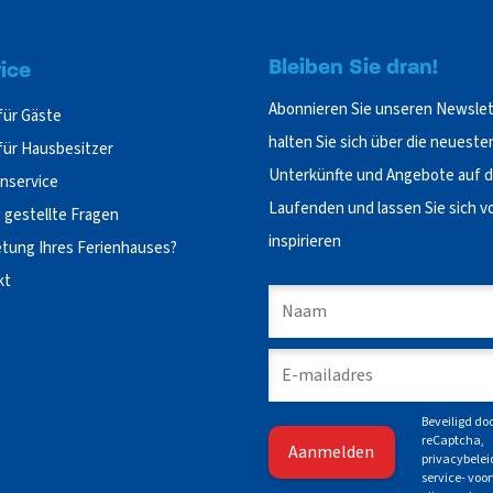
Bleiben Sie dran!
ice
Abonnieren Sie unseren Newslet
für Gäste
halten Sie sich über die neueste
für Hausbesitzer
Unterkünfte und Angebote auf 
nservice
Laufenden und lassen Sie sich vo
 gestellte Fragen
inspirieren
tung Ihres Ferienhauses?
kt
Beveiligd do
reCaptcha,
privacybelei
service- vo