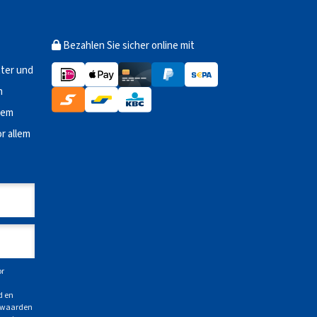
Bezahlen Sie sicher online mit
ter und
n
dem
r allem
or
d en
orwaarden