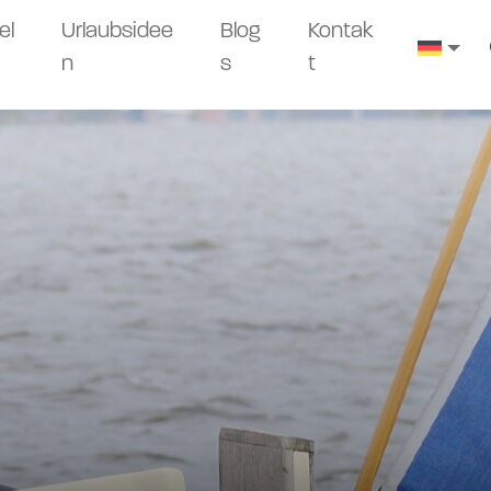
el
Urlaubsidee
Blog
Kontak
n
s
t